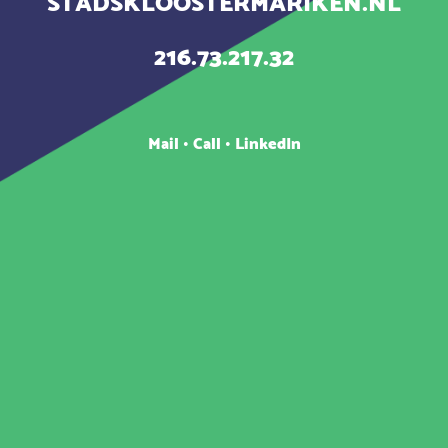
STADSKLOOSTERMARIKEN.NL
216.73.217.32
Mail
•
Call
•
LinkedIn