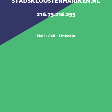
STADSKLOOSTERMARIKEN.NL
216.73.216.253
Mail
•
Call
•
LinkedIn