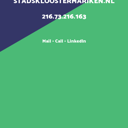
STADSKLOOSTERMARIKEN.NL
216.73.216.163
Mail
•
Call
•
LinkedIn