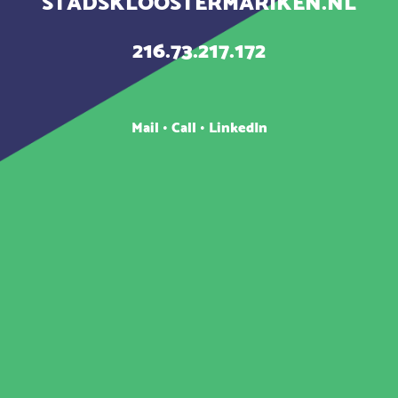
STADSKLOOSTERMARIKEN.NL
216.73.217.172
Mail
•
Call
•
LinkedIn