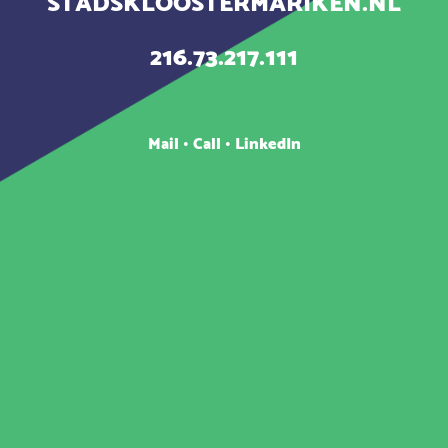
STADSKLOOSTERMARIKEN.NL
216.73.217.111
Mail
•
Call
•
LinkedIn