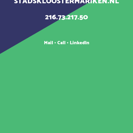
STADSKLOOSTERMARIKEN.NL
216.73.217.50
Mail
•
Call
•
LinkedIn