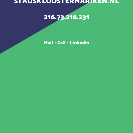
STADSKLOOSTERMARIKEN.NL
216.73.216.231
Mail
•
Call
•
LinkedIn