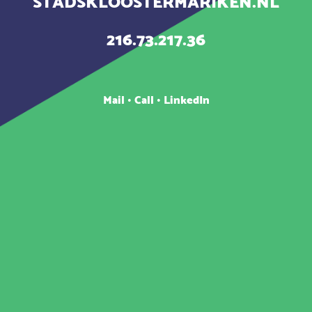
STADSKLOOSTERMARIKEN.NL
216.73.217.36
Mail
•
Call
•
LinkedIn