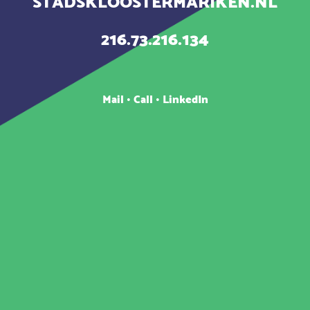
STADSKLOOSTERMARIKEN.NL
216.73.216.134
Mail
•
Call
•
LinkedIn