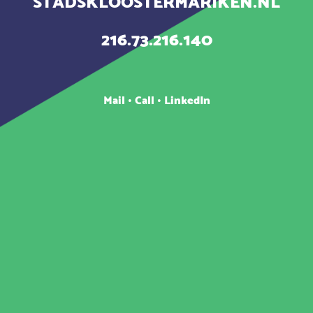
STADSKLOOSTERMARIKEN.NL
216.73.216.140
Mail
•
Call
•
LinkedIn