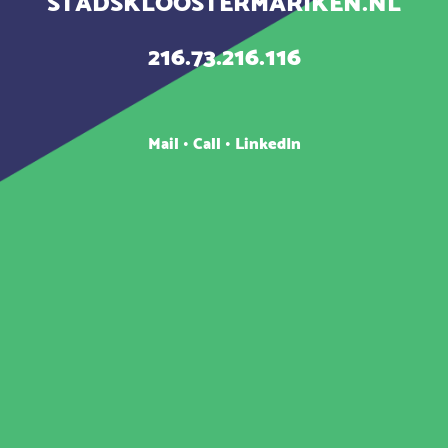
STADSKLOOSTERMARIKEN.NL
216.73.216.116
Mail
•
Call
•
LinkedIn